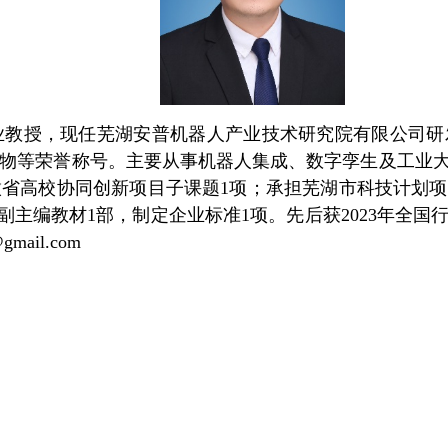
业教授
，
现任芜湖安普机器人产业技术研究院有限公司
研
物
等荣誉称号
。
主要
从事
机器人集成、数字孪生
及
工业
徽省高校协同创新项目子课题1项
；
承担芜湖
市科技计划项
副主编教材1
部
，
制定企业标准
1项。先后获2023年全
gmail.com