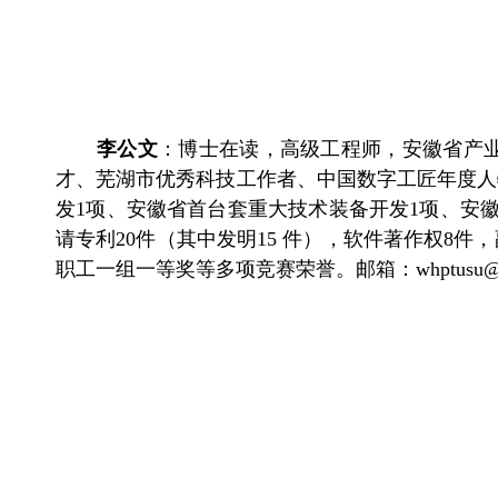
李公文
：
博士在读
，高级工程师，安徽省产
才
、
芜湖市优秀科技工作者
、
中国数字工匠年度人
发
1项、安徽省首台套重大技术装备开发1项、安
请专利
20件
（
其中发明
15 件
）
，软件著作权
8件，
职工一组一等奖
等多项竞赛
荣誉。邮箱：
whptusu@